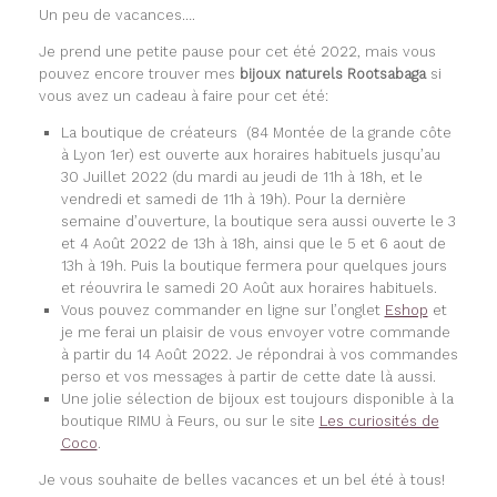
Un peu de vacances….
Je prend une petite pause pour cet été 2022, mais vous
pouvez encore trouver mes
bijoux naturels Rootsabaga
si
vous avez un cadeau à faire pour cet été:
La boutique de créateurs (84 Montée de la grande côte
à Lyon 1er) est ouverte aux horaires habituels jusqu’au
30 Juillet 2022 (du mardi au jeudi de 11h à 18h, et le
vendredi et samedi de 11h à 19h). Pour la dernière
semaine d’ouverture, la boutique sera aussi ouverte le 3
et 4 Août 2022 de 13h à 18h, ainsi que le 5 et 6 aout de
13h à 19h. Puis la boutique fermera pour quelques jours
et réouvrira le samedi 20 Août aux horaires habituels.
Vous pouvez commander en ligne sur l’onglet
Eshop
et
je me ferai un plaisir de vous envoyer votre commande
à partir du 14 Août 2022. Je répondrai à vos commandes
perso et vos messages à partir de cette date là aussi.
Une jolie sélection de bijoux est toujours disponible à la
boutique RIMU à Feurs, ou sur le site
Les curiosités de
Coco
.
Je vous souhaite de belles vacances et un bel été à tous!