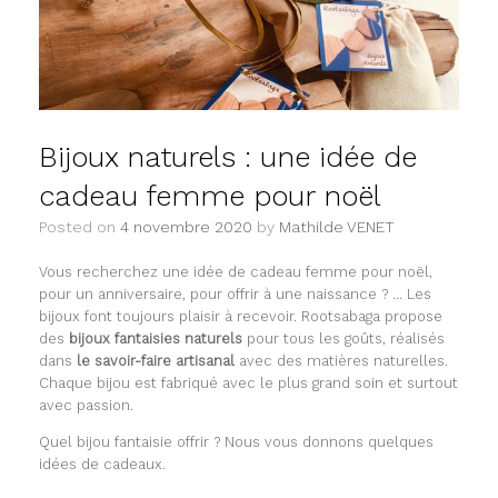
Bijoux naturels : une idée de
cadeau femme pour noël
Posted on
4 novembre 2020
by
Mathilde VENET
Vous recherchez une idée de cadeau femme pour noël,
pour un anniversaire, pour offrir à une naissance ? … Les
bijoux font toujours plaisir à recevoir. Rootsabaga propose
des
bijoux fantaisies naturels
pour tous les goûts, réalisés
dans
le savoir-faire artisanal
avec des matières naturelles.
Chaque bijou est fabriqué avec le plus grand soin et surtout
avec passion.
Quel bijou fantaisie offrir ? Nous vous donnons quelques
idées de cadeaux.