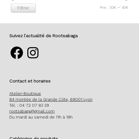
Prix
Prix
Prix :
20€
—
50€
Filtrer
min
max
Suivez l’actualité de Rootsabaga
Facebook
Instagram
Contact et horaires
Atelier-Boutique
84 montée de la Grande Côte, 69001 Lyon
Tél. : 04 72 07 83 39
rootsabaga@gmail.com
Du mardi au samedi de 11h à 19h
Catégories de produits