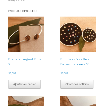
Produits similaires
Bracelet Argent Bois
Boucles d’oreilles
9mm
Puces colorées 10mm
32,00
€
28,00
€
Ce
produit
Ajouter au panier
Choix des options
a
plusieur
variation
Les
options