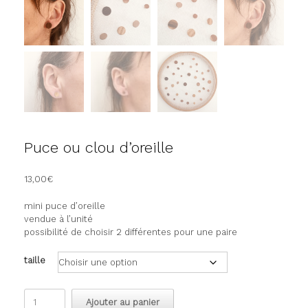
Puce ou clou d’oreille
13,00
€
mini puce d’oreille
vendue à l’unité
possibilité de choisir 2 différentes pour une paire
taille
quantité
Ajouter au panier
de