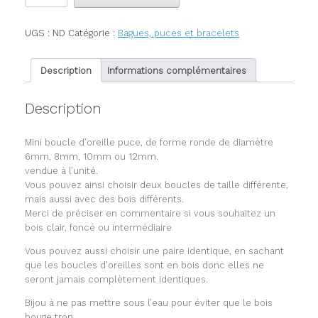
Puce
ou
UGS :
ND
Catégorie :
Bagues, puces et bracelets
clou
d'oreille
Description
Informations complémentaires
Description
Mini boucle d’oreille puce, de forme ronde de diamètre
6mm, 8mm, 10mm ou 12mm.
vendue à l’unité.
Vous pouvez ainsi choisir deux boucles de taille différente,
mais aussi avec des bois différents.
Merci de préciser en commentaire si vous souhaitez un
bois clair, foncé ou intermédiaire
Vous pouvez aussi choisir une paire identique, en sachant
que les boucles d’oreilles sont en bois donc elles ne
seront jamais complètement identiques.
Bijou à ne pas mettre sous l’eau pour éviter que le bois
bouge trop.