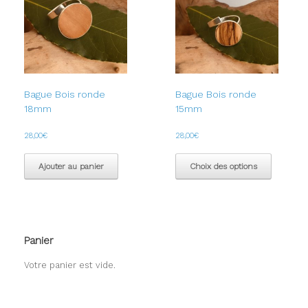
peuvent
être
choisies
sur
la
page
du
Bague Bois ronde
Bague Bois ronde
produit
18mm
15mm
28,00
€
28,00
€
Ce
produit
Ajouter au panier
Choix des options
a
plusieur
variation
Les
options
Panier
peuvent
être
Votre panier est vide.
choisies
sur
la
page