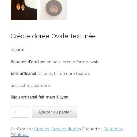
Créole dorée Ovale texturée
32,00
€
Boucles d’oreilles
en bois, créole forme ovale
bois artisanal
et local, laiton doré texturé
accroche acier doré
Bijou artisanal fait main à Lyon
quantité
Ajouter au panier
de
Créole
dorée
Catégories :
Créoles
,
Créoles dorées
Étiquette :
Collection
Ovale
Plénitude