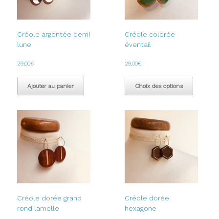
Créole argentée demi
Créole colorée
lune
éventail
29,00
€
29,00
€
Ce
produit
Ajouter au panier
Choix des options
a
plusieur
variation
Les
options
peuvent
être
choisies
sur
la
page
du
Créole dorée grand
Créole dorée
produit
rond lamelle
hexagone