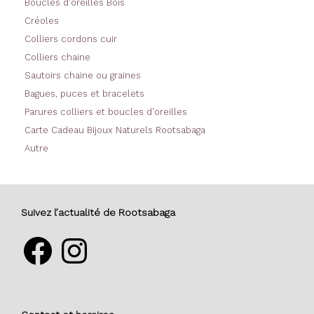
Boucles d'oreilles Bois
Créoles
Colliers cordons cuir
Colliers chaine
Sautoirs chaine ou graines
Bagues, puces et bracelets
Parures colliers et boucles d'oreilles
Carte Cadeau Bijoux Naturels Rootsabaga
Autre
Suivez l’actualité de Rootsabaga
Facebook
Instagram