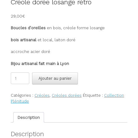
Créole dorée losange rétro
29,00
€
Boucles d’oreilles
en bois, créole forme losange
bois artisanal
et local, laiton doré
accroche acier doré
Bijou artisanal fait main à Lyon
quantité
Ajouter au panier
de
Créole
dorée
Catégories :
Créoles
,
Créoles dorées
Étiquette :
Collection
losange
Plénitude
rétro
Description
Description