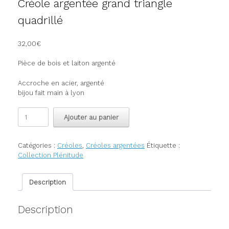
Créole argentée grand triangle
quadrillé
32,00
€
Pièce de bois et laiton argenté
Accroche en acier, argenté
bijou fait main à lyon
quantité
Ajouter au panier
de
Créole
argentée
Catégories :
Créoles
,
Créoles argentées
Étiquette :
grand
Collection Plénitude
triangle
quadrillé
Description
Description