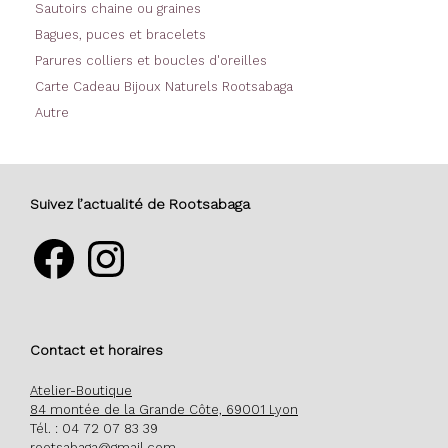
Sautoirs chaine ou graines
Bagues, puces et bracelets
Parures colliers et boucles d'oreilles
Carte Cadeau Bijoux Naturels Rootsabaga
Autre
Suivez l’actualité de Rootsabaga
Facebook
Instagram
Contact et horaires
Atelier-Boutique
84 montée de la Grande Côte, 69001 Lyon
Tél. : 04 72 07 83 39
rootsabaga@gmail.com