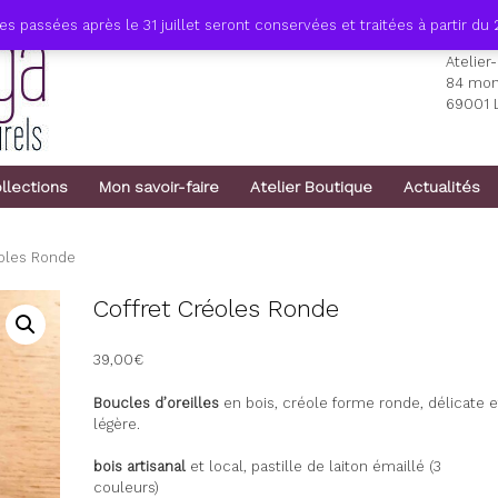
passées après le 31 juillet seront conservées et traitées à partir du 
Atelier
84 mon
69001 
llections
Mon savoir-faire
Atelier Boutique
Actualités
éoles Ronde
Coffret Créoles Ronde
39,00
€
Boucles d’oreilles
en bois, créole forme ronde, délicate e
légère.
bois artisanal
et local, pastille de laiton émaillé (3
couleurs)