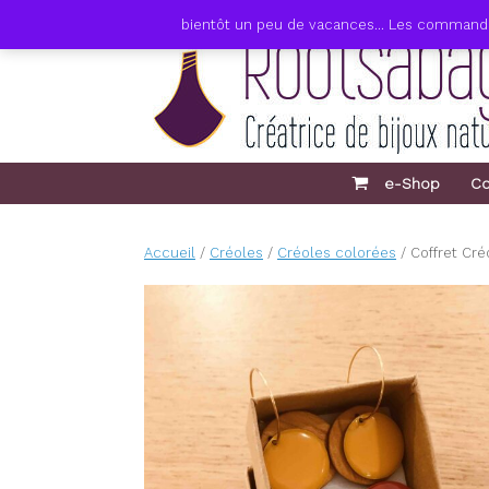
Skip
bientôt un peu de vacances... Les commandes 
to
content
e-Shop
Co
Accueil
/
Créoles
/
Créoles colorées
/ Coffret Cr