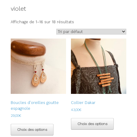
violet
Affichage de 1–16 sur 18 résultats
Boucles d’oreilles goutte
Collier Dakar
espagnole
43,00
€
29,00
€
Ce
Ce
produit
Choix des options
produit
a
Choix des options
a
plusieurs