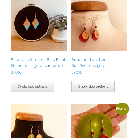
options
options
peuvent
peuvent
être
être
choisies
choisies
sur
sur
la
la
page
page
du
du
produit
produit
Boucles d’oreilles Bois Peint
Boucles d’oreilles
Grand losange désaccordé
Buis/ivoire végétal
32,00
€
29,00
€
Ce
Ce
produit
produit
Choix des options
Choix des options
a
a
plusieurs
plusieurs
variations.
variations.
Les
Les
Promo !
options
options
peuvent
peuvent
être
être
choisies
choisies