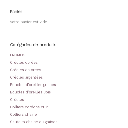
options
peuvent
Panier
être
choisies
Votre panier est vide.
sur
la
page
du
Catégories de produits
produit
PROMOS
Créoles dorées
Créoles colorées
Créoles argentées
Boucles d'oreilles graines
Boucles d'oreilles Bois
Créoles
Colliers cordons cuir
Colliers chaine
Sautoirs chaine ou graines