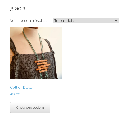
glacial
Voici le seul résultat
Collier Dakar
43,00
€
Ce
produit
Choix des options
a
plusieurs
variations.
Les