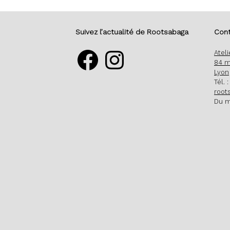
Suivez l’actualité de Rootsabaga
Cont
Facebook
Instagram
Atel
84 m
Lyon
Tél. 
root
Du m