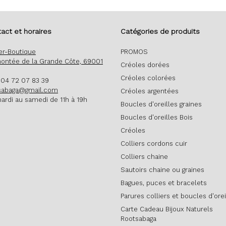
act et horaires
Catégories de produits
ier-Boutique
PROMOS
ontée de la Grande Côte, 69001
Créoles dorées
Créoles colorées
: 04 72 07 83 39
sabaga@gmail.com
Créoles argentées
ardi au samedi de 11h à 19h
Boucles d'oreilles graines
Boucles d'oreilles Bois
Créoles
Colliers cordons cuir
Colliers chaine
Sautoirs chaine ou graines
Bagues, puces et bracelets
Parures colliers et boucles d'orei
Carte Cadeau Bijoux Naturels
Rootsabaga