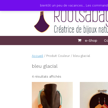
Skip
bientôt un peu de vacances... Les commandes 
to
content
e-Shop
Co
Accueil
/ Produit Couleur / bleu glacial
bleu glacial
4 résultats affichés