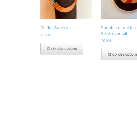
Collier Sourire
Boucles d’oreilles
Peint éventail
45,00
€
29,00
€
Ce
produit
Choix des options
a
Choix des option
plusieurs
variations.
Les
options
peuvent
être
choisies
sur
la
page
du
produit