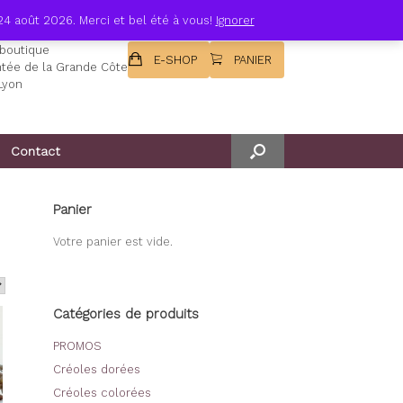
24 août 2026. Merci et bel été à vous!
Ignorer
-boutique
E-SHOP
PANIER
tée de la Grande Côte
Lyon
Contact
Panier
Votre panier est vide.
Catégories de produits
PROMOS
Créoles dorées
Créoles colorées