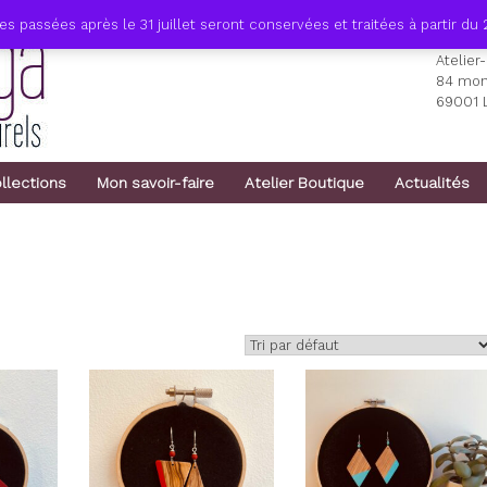
passées après le 31 juillet seront conservées et traitées à partir du 
Atelier
84 mon
69001 
llections
Mon savoir-faire
Atelier Boutique
Actualités