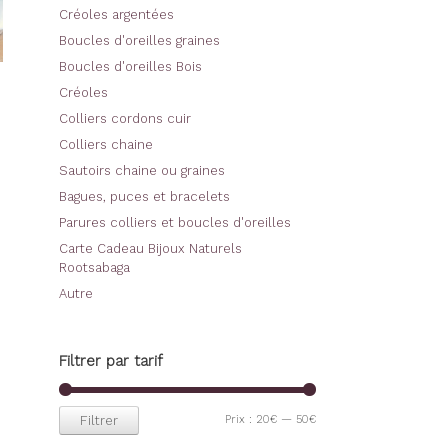
Créoles argentées
Boucles d'oreilles graines
Boucles d'oreilles Bois
Créoles
Colliers cordons cuir
Colliers chaine
Sautoirs chaine ou graines
uit
Bagues, puces et bracelets
Parures colliers et boucles d'oreilles
ieurs
Carte Cadeau Bijoux Naturels
ations.
Rootsabaga
ons
Autre
vent
sies
Filtrer par tarif
e
Prix
Prix
Prix :
20€
—
50€
Filtrer
uit
min
max